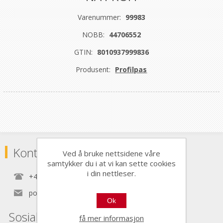
Varenummer:
99983
NOBB:
44706552
GTIN:
8010937999836
Produsent:
Profilpas
Kontaktinformasjon
Ved å bruke nettsidene våre
samtykker du i at vi kan sette cookies
i din nettleser.
+47 22 30 40 70
post@nordictools.no
Ok
Sosiale medier
få mer informasjon