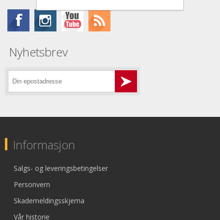
Nyhetsbrev
Informasjon
Salgs- og leveringsbetingelser
Personvern
Skademeldingsskjema
Vår historie