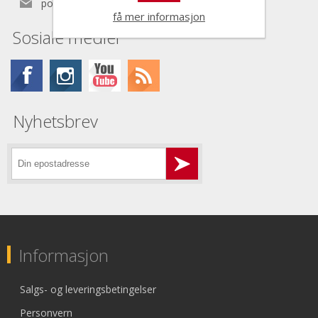
post@nordictools.no
få mer informasjon
Sosiale medier
Nyhetsbrev
Informasjon
Salgs- og leveringsbetingelser
Personvern