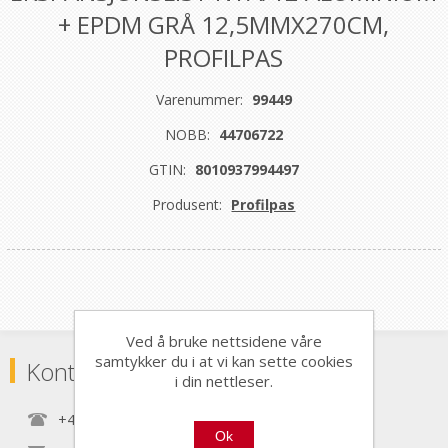
+ EPDM GRÅ 12,5MMX270CM,
PROFILPAS
Varenummer:
99449
NOBB:
44706722
GTIN:
8010937994497
Produsent:
Profilpas
Ved å bruke nettsidene våre
samtykker du i at vi kan sette cookies
Kontaktinformasjon
i din nettleser.
+47 22 30 40 70
Ok