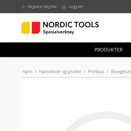
Registrer deg her
Logg inn
PRODUKTER
Hjem
/
Hjørnelister og profiler
/
Profilpas
/
Bevegelses