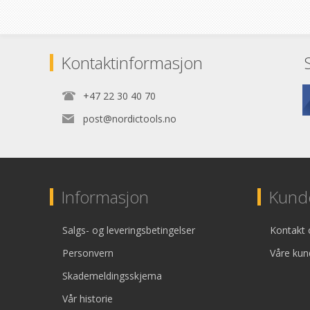
Kontaktinformasjon
+47 22 30 40 70
post@nordictools.no
Informasjon
Kunde
Salgs- og leveringsbetingelser
Kontakt 
Personvern
Våre kun
Skademeldingsskjema
Vår historie