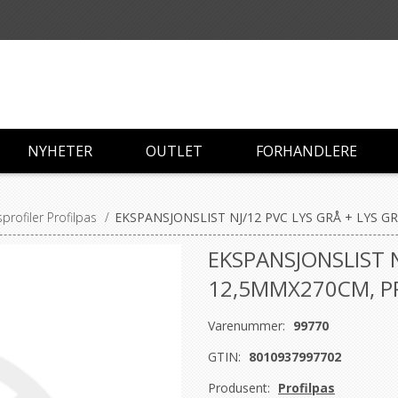
NYHETER
OUTLET
FORHANDLERE
profiler Profilpas
/
EKSPANSJONSLIST NJ/12 PVC LYS GRÅ + LYS 
EKSPANSJONSLIST N
12,5MMX270CM, P
Varenummer:
99770
GTIN:
8010937997702
Produsent:
Profilpas