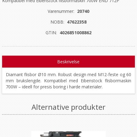
Kompatibel med Eibenstock flisbormaskin 700W END 712P
Varenummer:
20740
NOBB:
47622358
GTIN:
4026851008862
Beskrivelse
Diamant flisbor Ø10 mm. Robust design med M12-feste og 60
mm brukslengde. Kompatibel med Eibenstock flisbormaskin
700W – ideell for presis boring i harde materialer.
Alternative produkter