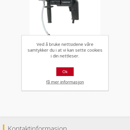
Ved å bruke nettsidene våre
samtykker du i at vi kan sette cookies
i din nettleser.
Eibenstock flisbormaskin
700W END 712P i koffert
20736
Ok
For våtboring.
få mer informasjon
Kontaktinformasjon