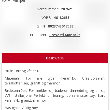
For vinkelsliper
Varenummer:
207621
NOBB:
46182655
GTIN:
8023743017588
Produsent:
Brevetti Montolit
Beskrivelse
Bruk: Tørr og våt bruk
Materiale: For alle typer keramikk, Gres-porselen,
terrakottafliser, granitt og marmor.
Bruksområde: For møbler og baderomsinnredning og el- og
VVS-installasjoner.
Perfekt til boring: porselenssteintøy, hard
keramikk, granitt, marmor
Hastighet: Veldig høy