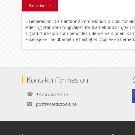
Beskrivelse
5 Generasjon Diamantbor 27mm Mondrillo Gold for vinke
leder og står som toppvalget for kjerneborløsninger i m
signaturfunksjon som beholdes i denne versjonen, sam
eksepsjonell holdbarhet og hastighet. Opplev en bemer
Kontaktinformasjon
+47 22 30 40 70
post@nordictools.no