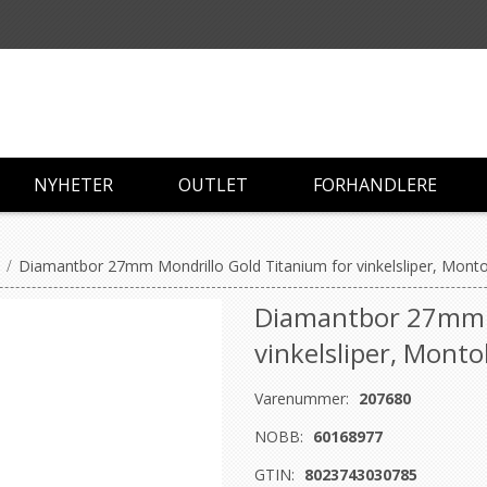
NYHETER
OUTLET
FORHANDLERE
/
Diamantbor 27mm Mondrillo Gold Titanium for vinkelsliper, Montol
Diamantbor 27mm M
vinkelsliper, Montol
Varenummer:
207680
NOBB:
60168977
GTIN:
8023743030785