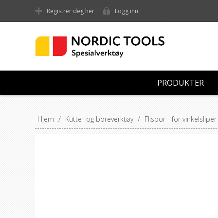
Registrer deg her
Logg inn
PRODUKTER
Hjem
/
Kutte- og boreverktøy
/
Flisbor - for vinkelsliper