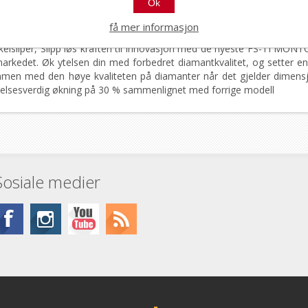
Ok
få mer informasjon
lsliper, Slipp løs kraften til innovasjon med de nyeste FS-TI MON
arkedet. Øk ytelsen din med forbedret diamantkvalitet, og setter en n
men med den høye kvaliteten på diamanter når det gjelder dimensjon
kelsesverdig økning på 30 % sammenlignet med forrige modell
Sosiale medier