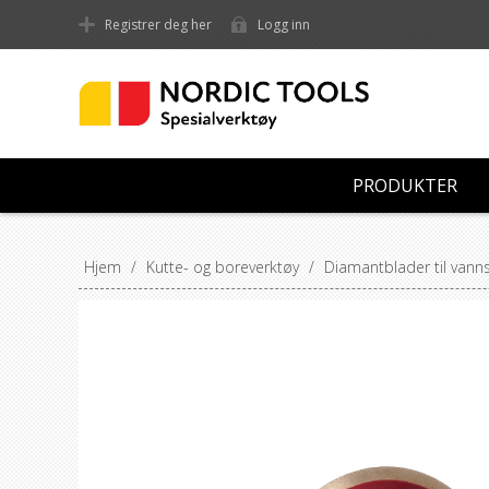
Registrer deg her
Logg inn
PRODUKTER
Hjem
/
Kutte- og boreverktøy
/
Diamantblader til vann