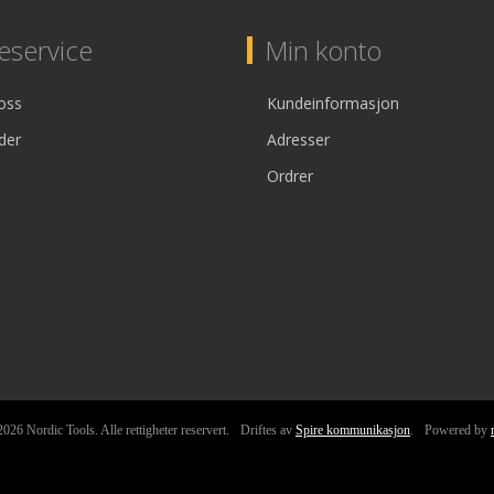
service
Min konto
oss
Kundeinformasjon
der
Adresser
Ordrer
026 Nordic Tools. Alle rettigheter reservert.
Driftes av
Spire kommunikasjon
.
Powered by