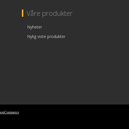
Våre produkter
Nyheter
Nylig viste produkter
nopCommerce