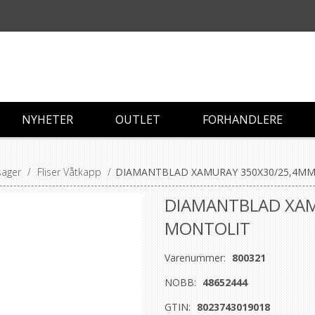
NYHETER
OUTLET
FORHANDLERE
sager
/
Fliser Våtkapp
/
DIAMANTBLAD XAMURAY 350X30/25,4MM
DIAMANTBLAD XAM
MONTOLIT
Varenummer:
800321
NOBB:
48652444
GTIN:
8023743019018