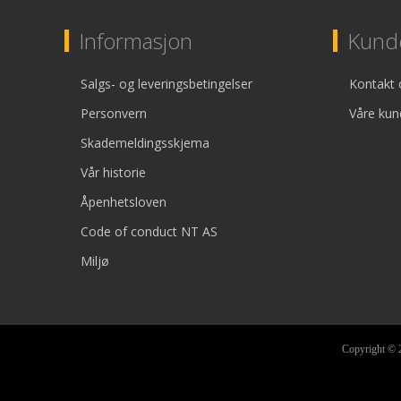
Informasjon
Kunde
Salgs- og leveringsbetingelser
Kontakt 
Personvern
Våre kun
Skademeldingsskjema
Vår historie
Åpenhetsloven
Code of conduct NT AS
Miljø
Copyright © 2