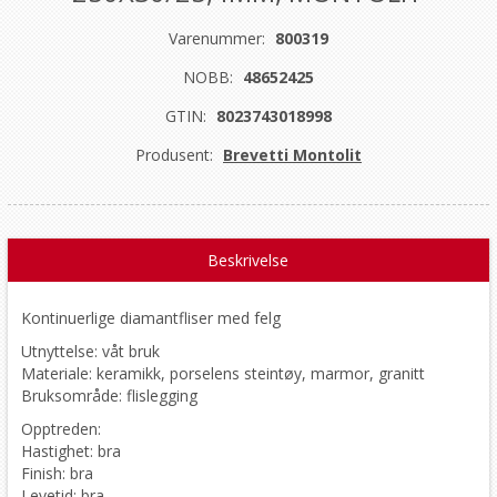
Varenummer:
800319
NOBB:
48652425
GTIN:
8023743018998
Produsent:
Brevetti Montolit
Beskrivelse
Kontinuerlige diamantfliser med felg
Utnyttelse: våt bruk
Materiale: keramikk, porselens steintøy, marmor, granitt
Bruksområde: flislegging
Opptreden:
Hastighet: bra
Finish: bra
Levetid: bra