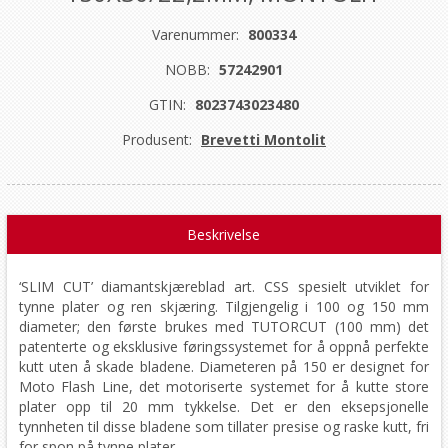
Varenummer:
800334
NOBB:
57242901
GTIN:
8023743023480
Produsent:
Brevetti Montolit
Beskrivelse
‘SLIM CUT’ diamantskjæreblad art. CSS spesielt utviklet for
tynne plater og ren skjæring. Tilgjengelig i 100 og 150 mm
diameter; den første brukes med TUTORCUT (100 mm) det
patenterte og eksklusive føringssystemet for å oppnå perfekte
kutt uten å skade bladene. Diameteren på 150 er designet for
Moto Flash Line, det motoriserte systemet for å kutte store
plater opp til 20 mm tykkelse. Det er den eksepsjonelle
tynnheten til disse bladene som tillater presise og raske kutt, fri
for spon på tynne plater