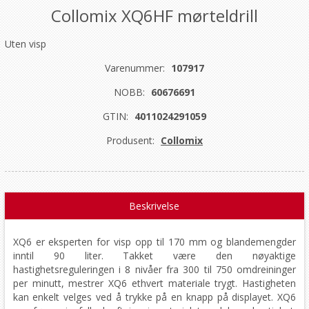
Collomix XQ6HF mørteldrill
Uten visp
Varenummer:
107917
NOBB:
60676691
GTIN:
4011024291059
Produsent:
Collomix
Beskrivelse
XQ6 er eksperten for visp opp til 170 mm og blandemengder
inntil 90 liter. Takket være den nøyaktige
hastighetsreguleringen i 8 nivåer fra 300 til 750 omdreininger
per minutt, mestrer XQ6 ethvert materiale trygt. Hastigheten
kan enkelt velges ved å trykke på en knapp på displayet. XQ6