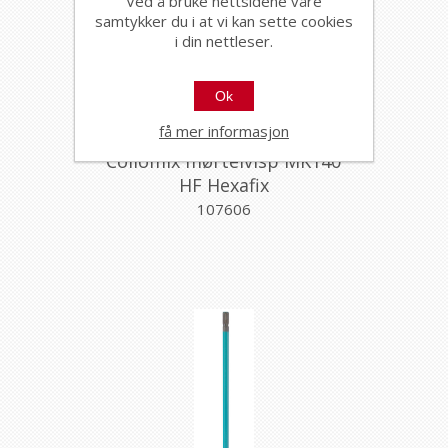
Ved å bruke nettsidene våre
samtykker du i at vi kan sette cookies
i din nettleser.
Ok
få mer informasjon
Collomix mørtelvisp MK140
HF Hexafix
107606