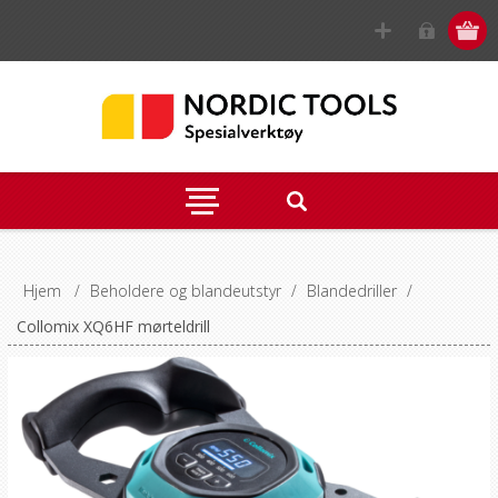
Hjem
/
Beholdere og blandeutstyr
/
Blandedriller
/
Collomix XQ6HF mørteldrill