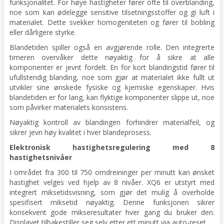
funksjonalitet. For høye hastigheter fører ofte til overblanding,
noe som kan ødelegge sensitive tilsetningsstoffer og gi luft i
materialet. Dette svekker homogeniteten og fører til bobling
eller dårligere styrke.
Blandetiden spiller også en avgjørende rolle. Den integrerte
timeren overvåker dette nøyaktig for å sikre at alle
komponenter er jevnt fordelt. En for kort blandingstid fører til
ufullstendig blanding, noe som gjør at materialet ikke fullt ut
utvikler sine ønskede fysiske og kjemiske egenskaper. Hvis
blandetiden er for lang, kan flyktige komponenter slippe ut, noe
som påvirker materialets konsistens.
Nøyaktig kontroll av blandingen forhindrer materialfeil, og
sikrer jevn høy kvalitet i hver blandeprosess.
Elektronisk hastighetsregulering med 8
hastighetsnivåer
I området fra 300 til 750 omdreininger per minutt kan ønsket
hastighet velges ved hjelp av 8 nivåer. XQ6 er utstyrt med
integrert miksetidsvisning, som gjør det mulig å overholde
spesifisert miksetid nøyaktig. Denne funksjonen sikrer
konsekvent gode mikseresultater hver gang du bruker den.
Displayet tilbakestiller seg selv etter ett minutt via auto-reset.