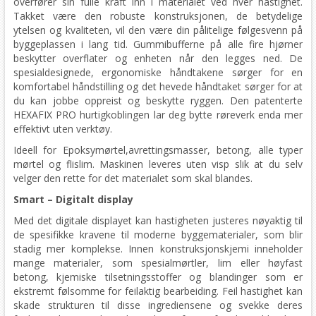
overfører sin fulle kraft inn i materialet ved hver hastighet.
Takket være den robuste konstruksjonen, de betydelige
ytelsen og kvaliteten, vil den være din pålitelige følgesvenn på
byggeplassen i lang tid. Gummibufferne på alle fire hjørner
beskytter overflater og enheten når den legges ned. De
spesialdesignede, ergonomiske håndtakene sørger for en
komfortabel håndstilling og det hevede håndtaket sørger for at
du kan jobbe oppreist og beskytte ryggen. Den patenterte
HEXAFIX PRO hurtigkoblingen lar deg bytte røreverk enda mer
effektivt uten verktøy.
Ideell for Epoksymørtel,avrettingsmasser, betong, alle typer
mørtel og flislim. Maskinen leveres uten visp slik at du selv
velger den rette for det materialet som skal blandes.
Smart – Digitalt display
Med det digitale displayet kan hastigheten justeres nøyaktig til
de spesifikke kravene til moderne byggematerialer, som blir
stadig mer komplekse. Innen konstruksjonskjemi inneholder
mange materialer, som spesialmørtler, lim eller høyfast
betong, kjemiske tilsetningsstoffer og blandinger som er
ekstremt følsomme for feilaktig bearbeiding. Feil hastighet kan
skade strukturen til disse ingrediensene og svekke deres