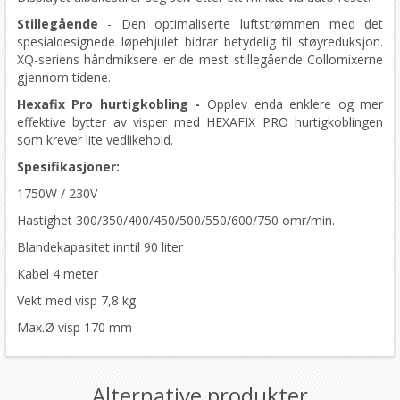
Stillegående
- Den optimaliserte luftstrømmen med det
spesialdesignede løpehjulet bidrar betydelig til støyreduksjon.
XQ-seriens håndmiksere er de mest stillegående Collomixerne
gjennom tidene.
Hexafix Pro hurtigkobling -
Opplev enda enklere og mer
effektive bytter av visper med HEXAFIX PRO hurtigkoblingen
som krever lite vedlikehold.
Spesifikasjoner:
1750W / 230V
Hastighet 300/350/400/450/500/550/600/750 omr/min.
Blandekapasitet inntil 90 liter
Kabel 4 meter
Vekt med visp 7,8 kg
Max.Ø visp 170 mm
Alternative produkter