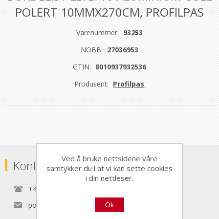
POLERT 10MMX270CM, PROFILPAS
Varenummer:
93253
NOBB:
27036953
GTIN:
8010937932536
Produsent:
Profilpas
Ved å bruke nettsidene våre
Kontaktinformasjon
samtykker du i at vi kan sette cookies
i din nettleser.
+47 22 30 40 70
post@nordictools.no
Ok