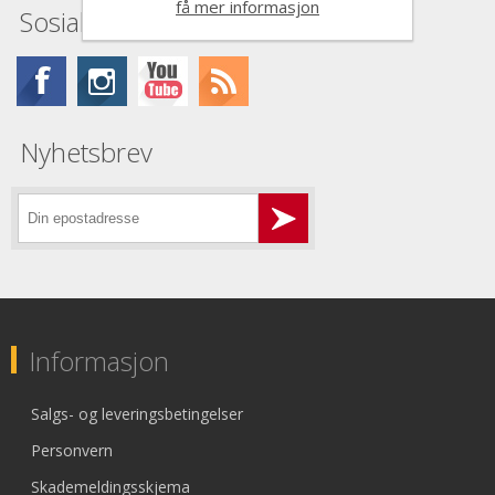
få mer informasjon
Sosiale medier
Nyhetsbrev
Informasjon
Salgs- og leveringsbetingelser
Personvern
Skademeldingsskjema