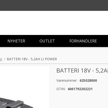
NYHETER
OUTLET
FORHANDLERE
ng
/
BATTERI 18V - 5,2AH LI POWER
BATTERI 18V - 5,2
Varenummer:
625028000
GTIN:
4061792202221