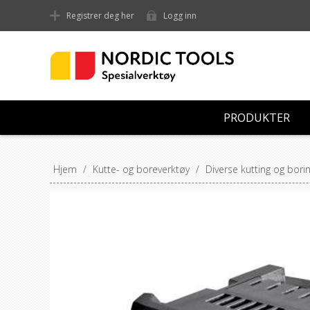
Registrer deg her
Logg inn
PRODUKTER
Hjem
/
Kutte- og boreverktøy
/
Diverse kutting og bori