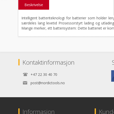
Beskrivelse
Intelligent batteriteknologi for batterier som holder l
særdeles lang levetid Prosessorstyrt lading og utlading
Mange merker, ett batterisystem: Dette batteriet er ko
Kontaktinformasjon
+47 22 30 40 70
post@nordictools.no
Informasjon
Kunde