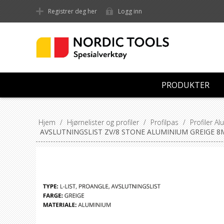
Registrer deg her
Logg inn
PRODUKTER
Hjem
/
Hjørnelister og profiler
/
Profilpas
/
Profiler A
AVSLUTNINGSLIST ZV/8 STONE ALUMINIUM GREIGE 