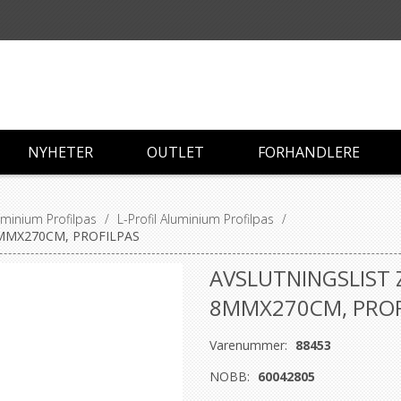
NYHETER
OUTLET
FORHANDLERE
luminium Profilpas
/
L-Profil Aluminium Profilpas
/
8MMX270CM, PROFILPAS
AVSLUTNINGSLIST 
8MMX270CM, PROF
Varenummer:
88453
NOBB:
60042805