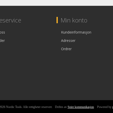
service
Min konto
oss
Kundeinformasjon
der
Adresser
Ordrer
026 Nordic Tools. Alle rettigheter reservert.
Driftes av
Spire kommunikasjon
.
Powered by