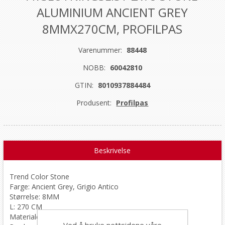
ALUMINIUM ANCIENT GREY
8MMX270CM, PROFILPAS
Varenummer:
88448
NOBB:
60042810
GTIN:
8010937884484
Produsent:
Profilpas
Beskrivelse
Trend Color Stone
Farge: Ancient Grey, Grigio Antico
Størrelse: 8MM
L: 270 CM
Materiale: aluminium
Ved å bruke nettsidene våre