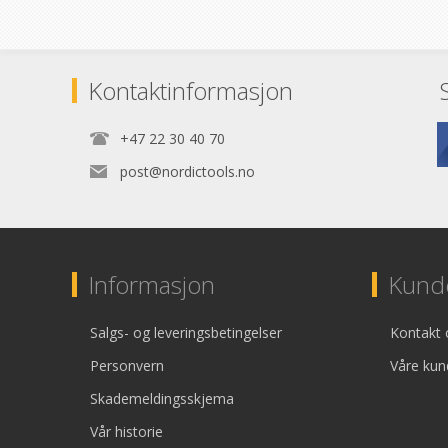
Kontaktinformasjon
+47 22 30 40 70
post@nordictools.no
Informasjon
Kunde
Salgs- og leveringsbetingelser
Kontakt 
Personvern
Våre kun
Skademeldingsskjema
Vår historie