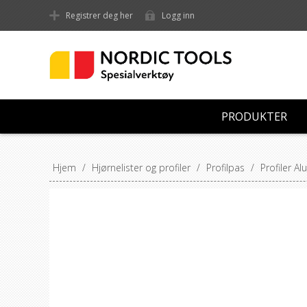
Registrer deg her
Logg inn
PRODUKTER
Hjem
/
Hjørnelister og profiler
/
Profilpas
/
Profiler A