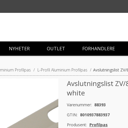
NYHETER
OUTLET
FORHANDLERE
luminium Profilpas
/
L-Profil Aluminium Profilpas
/
Avslutningslist ZV/
Avslutningslist ZV/
white
Varenummer:
88393
GTIN:
8010937883937
Produsent:
Profilpas