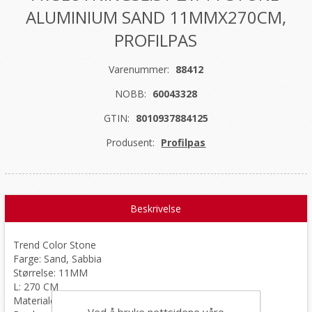
ALUMINIUM SAND 11MMX270CM,
PROFILPAS
Varenummer:
88412
NOBB:
60043328
GTIN:
8010937884125
Produsent:
Profilpas
Beskrivelse
Trend Color Stone
Farge: Sand, Sabbia
Størrelse: 11MM
L: 270 CM
Materiale: aluminium
Ved å bruke nettsidene våre