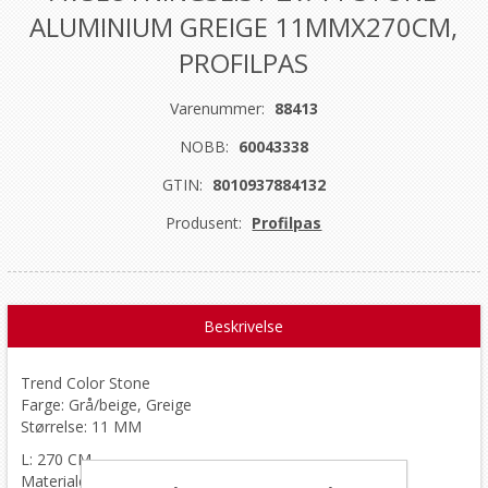
ALUMINIUM GREIGE 11MMX270CM,
PROFILPAS
Varenummer:
88413
NOBB:
60043338
GTIN:
8010937884132
Produsent:
Profilpas
Beskrivelse
Trend Color Stone
Farge: Grå/beige, Greige
Størrelse: 11 MM
L: 270 CM
Materiale: aluminium