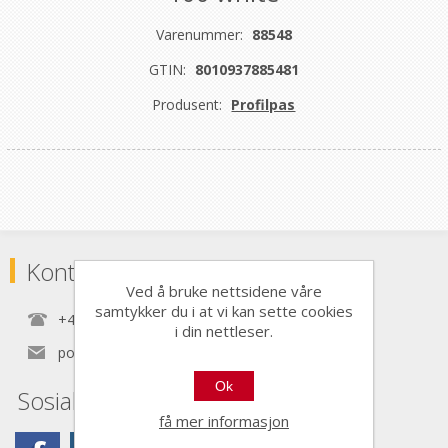
Varenummer:
88548
GTIN:
8010937885481
Produsent:
Profilpas
Kontaktinformasjon
Ved å bruke nettsidene våre
samtykker du i at vi kan sette cookies
+47 22 30 40 70
i din nettleser.
post@nordictools.no
Ok
Sosiale medier
få mer informasjon