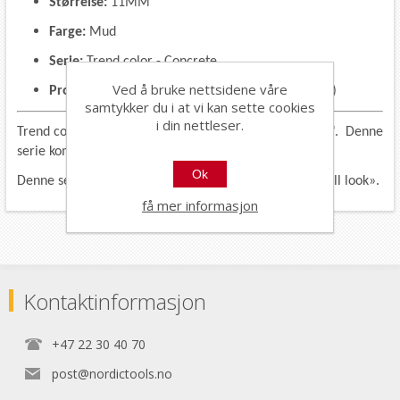
Størrelse:
11MM
Farge:
Mud
Serie:
Trend color - Concrete
Ved å bruke nettsidene våre
Profilpas index:
ZV (lengst bak i profilpaskatalog)
samtykker du i at vi kan sette cookies
i din nettleser.
Trend color concrete er en nyhet i "Trend color serien". Denne
serie kommer også i firkantlister.
Ok
Denne serie passer veldig godt til fliser med «industriell look».
få mer informasjon
Kontaktinformasjon
+47 22 30 40 70
post@nordictools.no