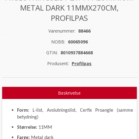
METAL DARK 11MMX270CM,
PROFILPAS
Varenummer:
88466
NOBB:
60065096
GTIN:
8010937884668
Produsent:
Profilpas
Beskrivelse
Form:
L-list, Avslutningslist, Cerfix Proangle (samme
betydning)
Størrelse:
11MM
Farge:
Metal dark