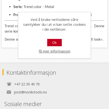
Serie:
Trend color - Metal
Profilpas index:
ZV (lengst bak i profilpaskatalog)
Ved å bruke nettsidene våre
samtykker du i at vi kan sette cookies
Trend color Metal er en nyhet i "Trend color serien". Denne
i din nettleser.
serie kommer også i firkantlister.
Denne serie passer veldig godt til fliser med «industriell look».
Ok
få mer informasjon
Kontaktinformasjon
+47 22 30 40 70
post@nordictools.no
Sosiale medier