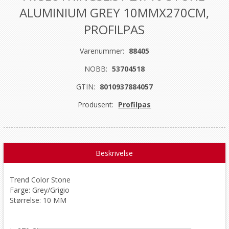
ALUMINIUM GREY 10MMX270CM,
PROFILPAS
Varenummer:
88405
NOBB:
53704518
GTIN:
8010937884057
Produsent:
Profilpas
Beskrivelse
Trend Color Stone
Farge: Grey/Grigio
Størrelse: 10 MM