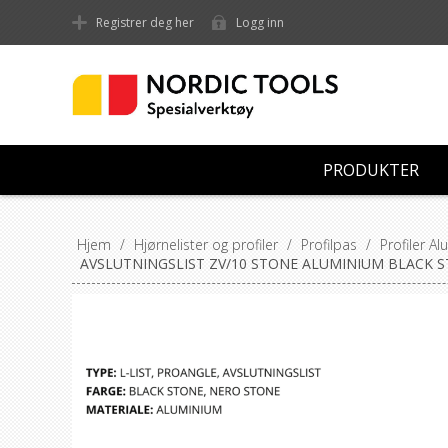
Registrer deg her
Logg inn
PRODUKTER
Hjem
/
Hjørnelister og profiler
/
Profilpas
/
Profiler A
AVSLUTNINGSLIST ZV/10 STONE ALUMINIUM BLACK 