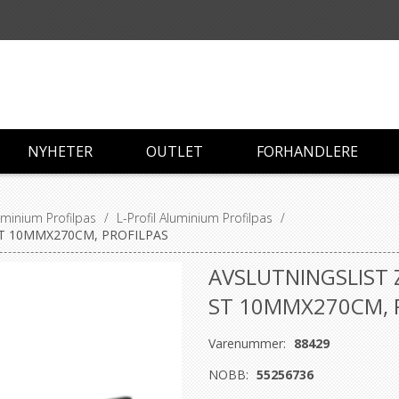
NYHETER
OUTLET
FORHANDLERE
luminium Profilpas
/
L-Profil Aluminium Profilpas
/
ST 10MMX270CM, PROFILPAS
AVSLUTNINGSLIST 
ST 10MMX270CM, 
Varenummer:
88429
NOBB:
55256736