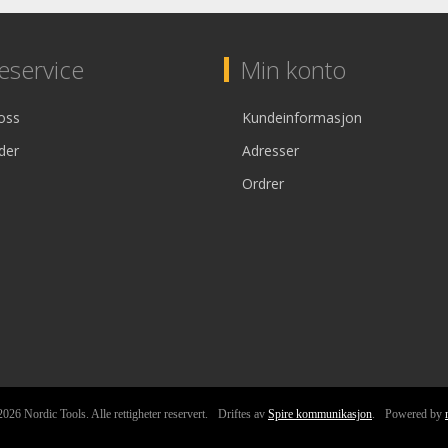
service
Min konto
oss
Kundeinformasjon
der
Adresser
Ordrer
026 Nordic Tools. Alle rettigheter reservert.
Driftes av
Spire kommunikasjon
.
Powered by