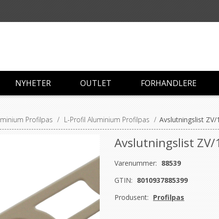
NYHETER
OUTLET
FORHANDLERE
luminium Profilpas
/
L-Profil Aluminium Profilpas
/
Avslutningslist ZV/
Avslutningslist ZV/
Varenummer:
88539
GTIN:
8010937885399
Produsent:
Profilpas