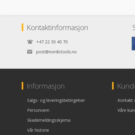
Kontaktinformasjon
+47 22 30 40 70
post@nordictools.no
Informasjon
Kunde
Salgs- og leveringsbetingelser
Kontakt 
Personvern
Våre kun
Skademeldingsskjema
Vår historie