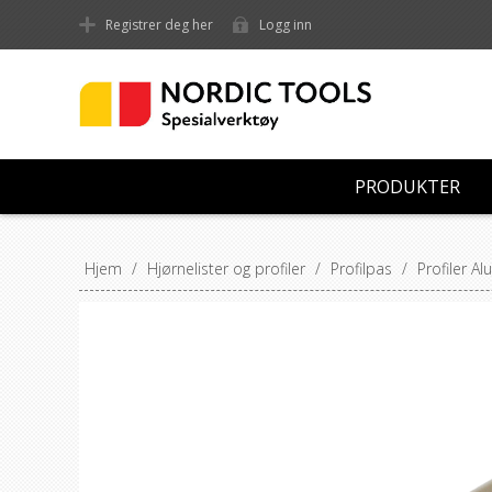
Registrer deg her
Logg inn
PRODUKTER
Hjem
/
Hjørnelister og profiler
/
Profilpas
/
Profiler A