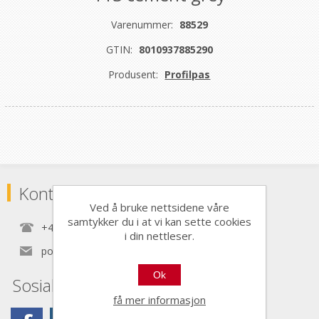
Varenummer:
88529
GTIN:
8010937885290
Produsent:
Profilpas
Kontaktinformasjon
Ved å bruke nettsidene våre
samtykker du i at vi kan sette cookies
+47 22 30 40 70
i din nettleser.
post@nordictools.no
Ok
Sosiale medier
få mer informasjon