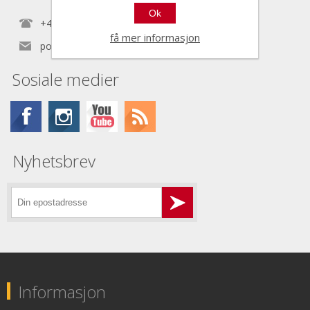
Ok
+47 22 30 40 70
få mer informasjon
post@nordictools.no
Sosiale medier
Nyhetsbrev
Informasjon