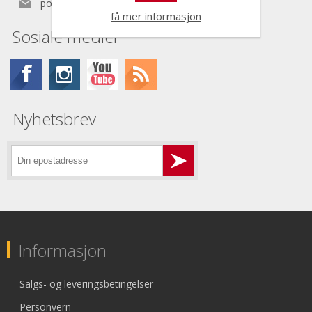
post@nordictools.no
få mer informasjon
Sosiale medier
Nyhetsbrev
Informasjon
Salgs- og leveringsbetingelser
Personvern