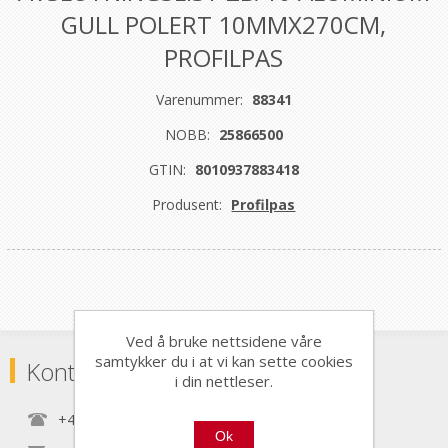
GULL POLERT 10MMX270CM,
PROFILPAS
Varenummer:
88341
NOBB:
25866500
GTIN:
8010937883418
Produsent:
Profilpas
Ved å bruke nettsidene våre
samtykker du i at vi kan sette cookies
Kontaktinformasjon
i din nettleser.
+47 22 30 40 70
Ok