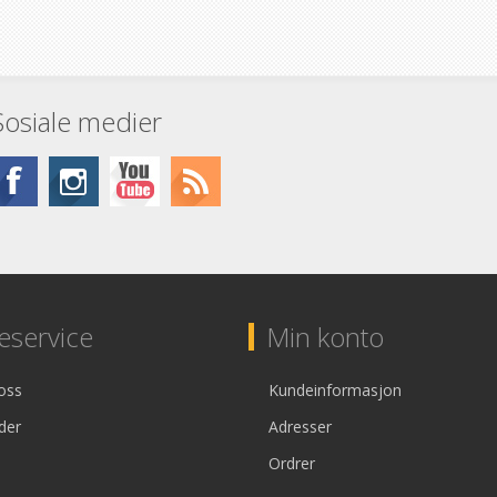
Sosiale medier
service
Min konto
oss
Kundeinformasjon
der
Adresser
Ordrer