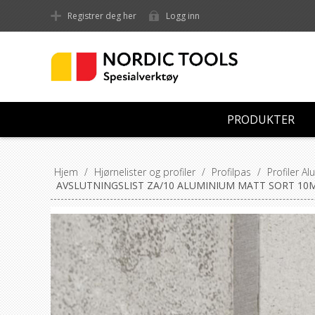
Registrer deg her
Logg inn
PRODUKTER
Hjem
/
Hjørnelister og profiler
/
Profilpas
/
Profiler A
AVSLUTNINGSLIST ZA/10 ALUMINIUM MATT SORT 10