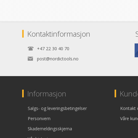
Kontaktinformasjon
+47 22 30 40 70
post@nordictools.no
Informasjon
Kunde
Salgs- og leveringsbetingelser
Kontakt 
Personvern
Våre kun
Skademeldingsskjema