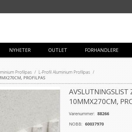
NYHETER
OUTLET
FORHANDLERE
luminium Profilpas
/
L-Profil Aluminium Profilpas
/
MMX270CM, PROFILPAS
AVSLUTNINGSLIST
10MMX270CM, PRO
Varenummer:
88266
NOBB:
60037970