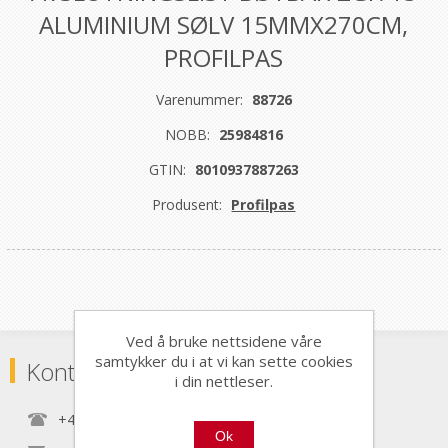
ALUMINIUM SØLV 15MMX270CM,
PROFILPAS
Varenummer:
88726
NOBB:
25984816
GTIN:
8010937887263
Produsent:
Profilpas
Ved å bruke nettsidene våre
samtykker du i at vi kan sette cookies
Kontaktinformasjon
i din nettleser.
+47 22 30 40 70
Ok