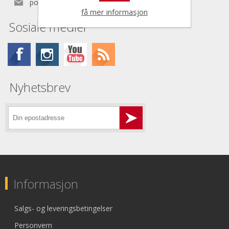
post@nordictools.no
få mer informasjon
Sosiale medier
Nyhetsbrev
Informasjon
Salgs- og leveringsbetingelser
Personvern