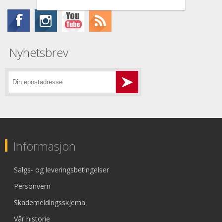
Nyhetsbrev
Informasjon
Salgs- og leveringsbetingelser
Personvern
Skademeldingsskjema
Vår historie