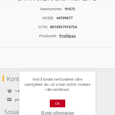
Varenummer:
91673
NOBB:
44709677
GTIN:
8010937916734
Produsent:
Profilpas
Kontaktinformasjon
Ved å bruke nettsidene våre
samtykker du i at vi kan sette cookies
i din nettleser.
+47 22 30 40 70
post@nordictools.no
Ok
Sosiale medier
få mer informasjon