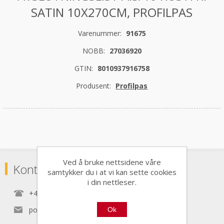
SATIN 10X270CM, PROFILPAS
Varenummer:
91675
NOBB:
27036920
GTIN:
8010937916758
Produsent:
Profilpas
Ved å bruke nettsidene våre
Kontaktinformasjon
samtykker du i at vi kan sette cookies
i din nettleser.
+47 22 30 40 70
post@nordictools.no
Ok