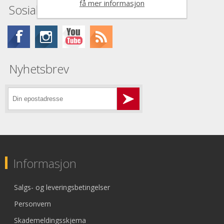
få mer informasjon
Sosiale medier
Nyhetsbrev
Informasjon
Salgs- og leveringsbetingelser
Personvern
Skademeldingsskjema