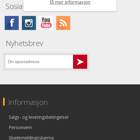
få mer informasjon
Sosiale medier
Nyhetsbrev
Informasjon
Salgs- og leveringsbetingelser
Personvern
Skademeldingsskjema