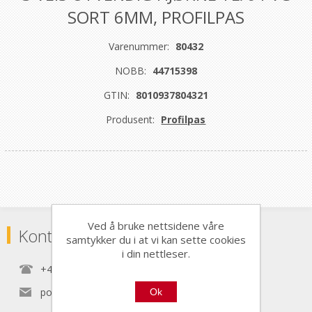
SORT 6MM, PROFILPAS
Varenummer:
80432
NOBB:
44715398
GTIN:
8010937804321
Produsent:
Profilpas
Ved å bruke nettsidene våre
Kontaktinformasjon
samtykker du i at vi kan sette cookies
i din nettleser.
+47 22 30 40 70
post@nordictools.no
Ok