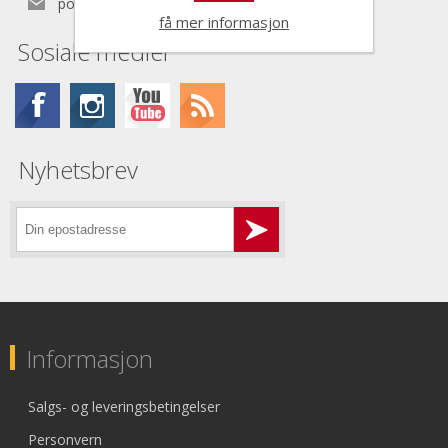
post@nordictools.no
få mer informasjon
Sosiale medier
Nyhetsbrev
Informasjon
Salgs- og leveringsbetingelser
Personvern