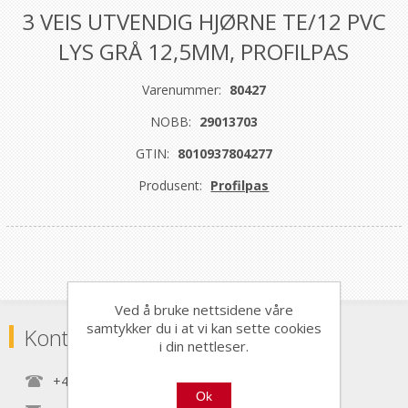
3 VEIS UTVENDIG HJØRNE TE/12 PVC
LYS GRÅ 12,5MM, PROFILPAS
Varenummer:
80427
NOBB:
29013703
GTIN:
8010937804277
Produsent:
Profilpas
Ved å bruke nettsidene våre
samtykker du i at vi kan sette cookies
Kontaktinformasjon
i din nettleser.
+47 22 30 40 70
Ok