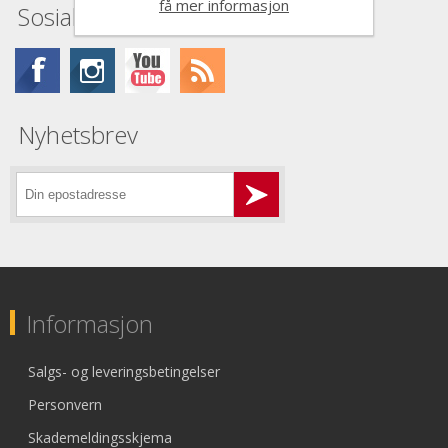
få mer informasjon
Sosiale medier
Nyhetsbrev
Informasjon
Salgs- og leveringsbetingelser
Personvern
Skademeldingsskjema