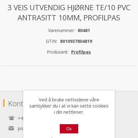
3 VEIS UTVENDIG HJØRNE TE/10 PVC
ANTRASITT 10MM, PROFILPAS
Varenummer:
80481
GTIN:
8010937804819
Produsent:
Profilpas
Ved å bruke nettsidene våre
Kontaktinformasjon
samtykker du i at vi kan sette cookies
i din nettleser.
+47 22 30 40 70
post@nordictools.no
Ok