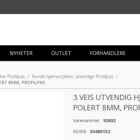
NYHETER
OUTLET
FORHANDLERE
ker Profilpas
/
Runde hjørnestykker, utvendige Profilpas
/
ERT 8MM, PROFILPAS
3 VEIS UTVENDIG 
POLERT 8MM, PROF
Varenummer:
92692
NOBB:
50480152