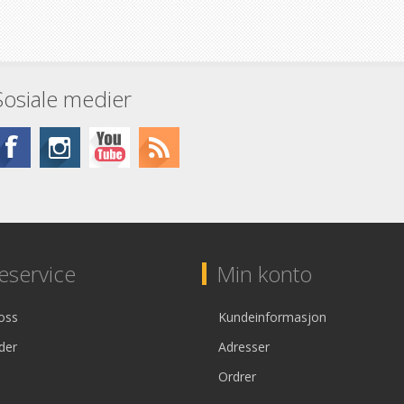
Sosiale medier
service
Min konto
oss
Kundeinformasjon
der
Adresser
Ordrer