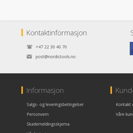
Kontaktinformasjon
+47 22 30 40 70
post@nordictools.no
Informasjon
Kunde
Salgs- og leveringsbetingelser
Kontakt 
Personvern
Våre kun
Skademeldingsskjema