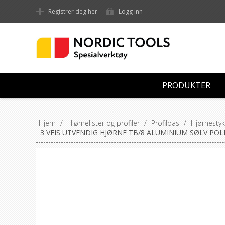
Registrer deg her
Logg inn
PRODUKTER
Hjem
/
Hjørnelister og profiler
/
Profilpas
/
Hjørnestyk
3 VEIS UTVENDIG HJØRNE TB/8 ALUMINIUM SØLV POL