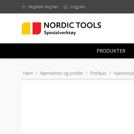
Registrer deg her
Logg inn
PRODUKTER
Hjem
/
Hjørnelister og profiler
/
Profilpas
/
Hjørnestyk