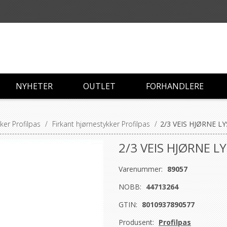
NYHETER
OUTLET
FORHANDLERE
ker Profilpas
/
Firkant hjørnestykker Profilpas
/
2/3 VEIS HJØRNE 
2/3 VEIS HJØRNE 
Varenummer:
89057
NOBB:
44713264
GTIN:
8010937890577
Produsent:
Profilpas