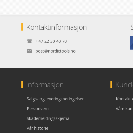
Kontaktinformasjon
+47 22 30 40 70
post@nordictools.no
Informasjon
Kunde
Salgs- og leveringsbetingelser
Kontakt 
Personvern
Våre kun
Skademeldingsskjema
Vår historie