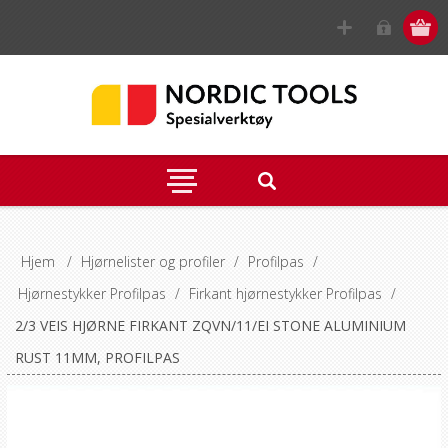
Hjem
/
Hjørnelister og profiler
/
Profilpas
/
Hjørnestykker Profilpas
/
Firkant hjørnestykker Profilpas
/
2/3 VEIS HJØRNE FIRKANT ZQVN/11/EI STONE ALUMINIUM
RUST 11MM, PROFILPAS