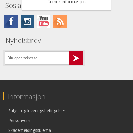
få mer informasjon
Sosiale medier
Nyhetsbrev
Informasjon
Salgs- og leveringsbetingelser
Personvern
Skademeldingsskjema