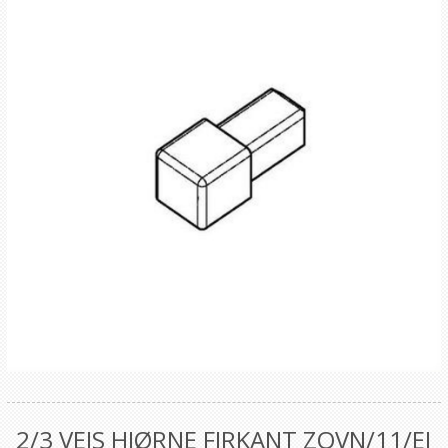
2/3 VEIS HJØRNE FIRKANT ZQVN/11/EI