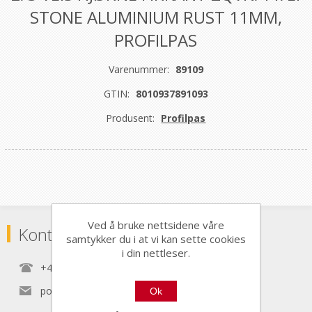
STONE ALUMINIUM RUST 11MM,
PROFILPAS
Varenummer:
89109
GTIN:
8010937891093
Produsent:
Profilpas
Ved å bruke nettsidene våre
Kontaktinformasjon
samtykker du i at vi kan sette cookies
i din nettleser.
+47 22 30 40 70
post@nordictools.no
Ok