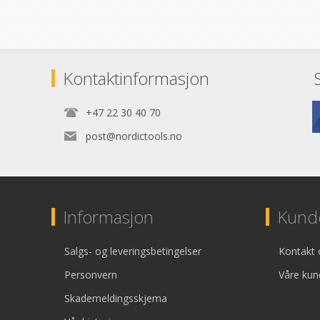
Kontaktinformasjon
+47 22 30 40 70
post@nordictools.no
Informasjon
Kunde
Salgs- og leveringsbetingelser
Kontakt 
Personvern
Våre kun
Skademeldingsskjema