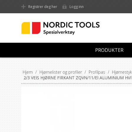
Registrer deg her
Logg inn
PRODUKTER
Hjem
/
Hjørnelister og profiler
/
Profilpas
/
Hjørnestyk
2/3 VEIS HJØRNE FIRKANT ZQVN/11/EI ALUMINIUM HV