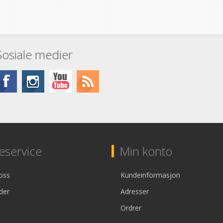
Sosiale medier
service
Min konto
oss
Kundeinformasjon
der
Adresser
Ordrer