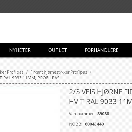
NYHETER
OUTLET
FORHANDLERE
ker Profilpas
/
Firkant hjørnestykker Profilpas
/
IT RAL 9033 11MM, PROFILPAS
2/3 VEIS HJØRNE F
HVIT RAL 9033 11
Varenummer:
89088
NOBB:
60043440