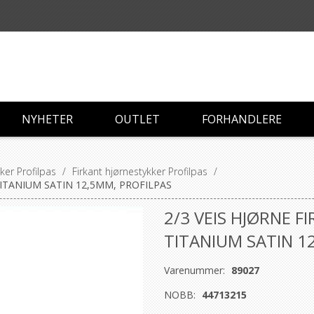
NYHETER
OUTLET
FORHANDLERE
ker Profilpas
/
Firkant hjørnestykker Profilpas
/
TITANIUM SATIN 12,5MM, PROFILPAS
2/3 VEIS HJØRNE 
TITANIUM SATIN 1
Varenummer:
89027
NOBB:
44713215