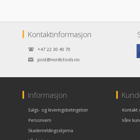
Kontaktinformasjon
+47 22 30 40 70
post@nordictools.no
Informasjon
Kunde
Salgs- og leveringsbetingelser
Kontakt 
Personvern
Våre kun
Skademeldingsskjema