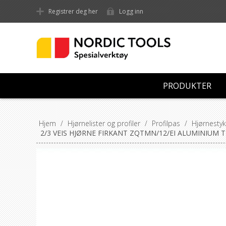
Registrer deg her
Logg inn
PRODUKTER
Hjem
/
Hjørnelister og profiler
/
Profilpas
/
Hjørnestyk
2/3 VEIS HJØRNE FIRKANT ZQTMN/12/EI ALUMINIUM 