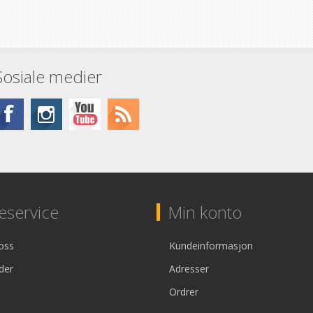
Sosiale medier
service
Min konto
oss
Kundeinformasjon
der
Adresser
Ordrer