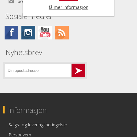
post@nordictools.no
få mer informasjon
Sosiale medier
Nyhetsbrev
Informasjon
Salgs- og leveringsbetingelser
Personvern