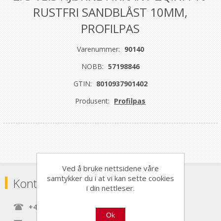
RUSTFRI SANDBLÅST 10MM,
PROFILPAS
Varenummer:
90140
NOBB:
57198846
GTIN:
8010937901402
Produsent:
Profilpas
Ved å bruke nettsidene våre
samtykker du i at vi kan sette cookies
Kontaktinformasjon
i din nettleser.
+47 22 30 40 70
Ok