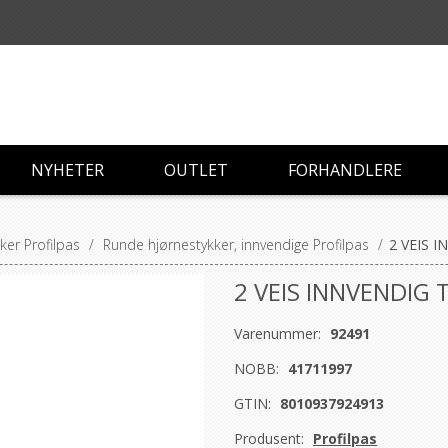
NYHETER
OUTLET
FORHANDLERE
ker Profilpas
/
Runde hjørnestykker, innvendige Profilpas
/
2 VEIS 
2 VEIS INNVENDIG 
Varenummer:
92491
NOBB:
41711997
GTIN:
8010937924913
Produsent:
Profilpas