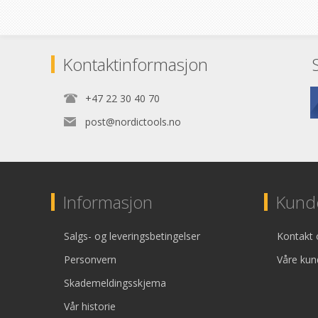
Kontaktinformasjon
+47 22 30 40 70
post@nordictools.no
Informasjon
Kunde
Salgs- og leveringsbetingelser
Kontakt 
Personvern
Våre kun
Skademeldingsskjema
Vår historie