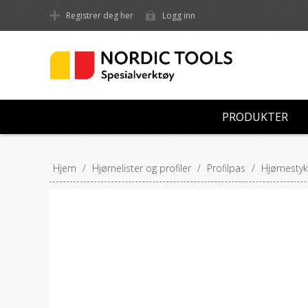
Registrer deg her
Logg inn
PRODUKTER
Hjem
/
Hjørnelister og profiler
/
Profilpas
/
Hjørnestyk