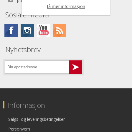
post@nordictools.no
få mer informasjon
Sosiale medier
Nyhetsbrev
Informasjon
Salgs- og leveringsbetingelser
Personvern